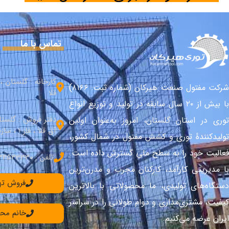
تماس با ما
کارخانه : گلستان 
شرکت مفتول صنعت هیرکان (شماره ثبت: ۸۱۶۶)
قلا
با بیش از ۲۰ سال سابقه در تولید و توزیع انواع
دفتر فروش : گلست
توری در استان گلستان، امروز به‌عنوان اولین
آق قلا ، فاز 1 ، سازندگی شمالی
تولیدکنندهٔ توری و کشش مفتول در شمال کشور،
فعالیت خود را به سطح ملی گسترش داده است.
تلفن : 34533330–017
با مدیریتی کارآمد، کارکنان مجرب و مدرن‌ترین
فروش تهران: 90
دستگاه‌های تولیدی، ما محصولاتی با بالاترین
کیفیت، مشتری‌مداری و دوام طولانی را در سراسر
خانم محمدی: 36
ایران عرضه می‌کنیم.