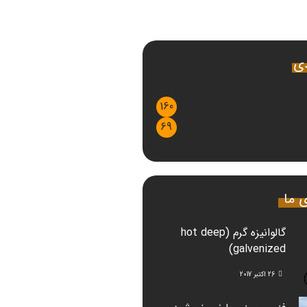
دی
160
69
ی ما
گالوانیزه گرم (hot deep
galvenized)
26 اکتبر 2017