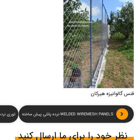
فنس گالوانیزه هیرکان
WELDED WIREMESH PANELS-نرده پانلی پیش ساخته
توری نرده ای -
نظر خود را برای ما ارسال کنید