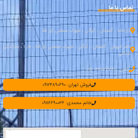
تماس با ما
کارخانه : گلستان ، گرگان ، شهرک صنعتی آق قلا
دفتر فروش : گلستان ، گرگان ، شهرک صنعتی آق قلا ، فاز 1 ، سازندگی
شمالی
تلفن : 34533330–017
فروش تهران: 09124890690
خانم محمدی: 09116690036