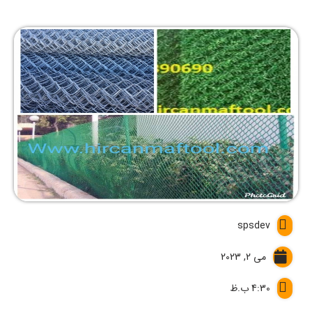
spsdev
می 2, 2023
4:30 ب.ظ