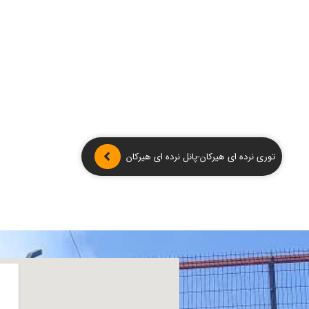
توری نرده ای هیرکان-پانل نرده ای هیرکان