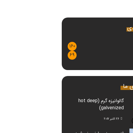
دی
160
69
ی ما
گالوانیزه گرم (hot deep
galvenized)
26 اکتبر 2017