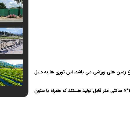
زمین های ورزشی می باشد. این توری ها به دلیل
این توری ها در چشمه های 5*20 سانتی متر و 5*10 سانتی متر و 3*5 سانتی متر قابل تولید هستند که همراه با ستون