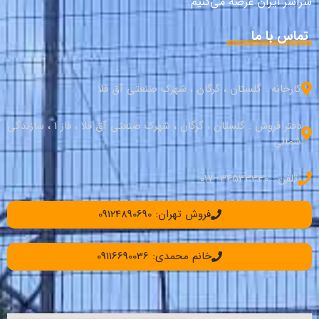
سراسر ایران عرضه می‌کنیم.
تماس با ما
کارخانه : گلستان ، گرگان ، شهرک صنعتی آق قلا
دفتر فروش : گلستان ، گرگان ، شهرک صنعتی آق قلا ، فاز 1 ، سازندگی
شمالی
تلفن : 34533330–017
فروش تهران: 09124890690
خانم محمدی: 09116690036