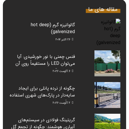
مقاله های ما
گالوانیزه گرم (hot deep
galvenized)
26 اکتبر 2017
فنس چمنی با نور خورشیدی: آیا
می‌توان LED را مستقیماً روی آن
نصب کرد؟
6 آگوست 2026
چگونه از نرده پانلی برای ایجاد
سایه‌دار در پارک‌های شهری استفاده
کنیم؟
2 آگوست 2026
گریتینگ فولادی در سیستم‌های
آبیاری هوشمند: چگونه از تجمع گِل