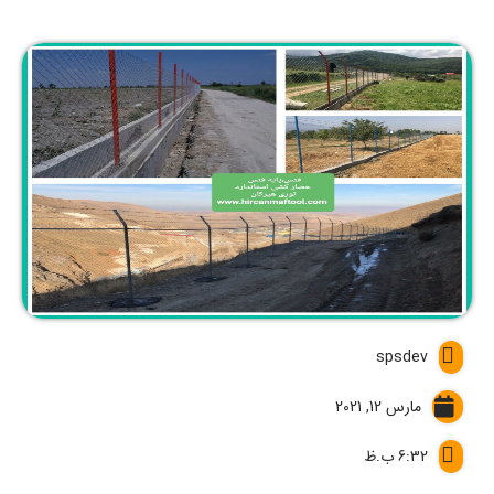
spsdev
مارس 12, 2021
6:32 ب.ظ