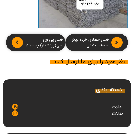
فنس حصاری -نرده پیش
فنس پی وی
ساخته صنعتی
سی(روکشدار) چیست؟
نظر خود را برای ما ارسال کنید
دسته بندی
مقالات
160
مقالات
69