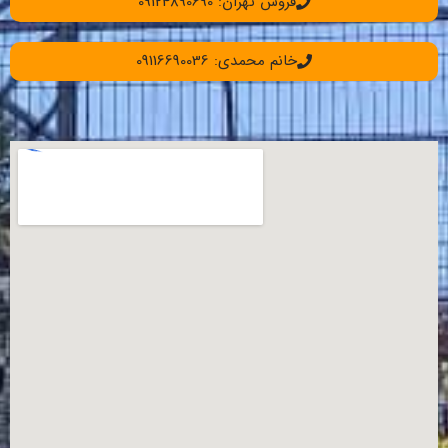
فروش تهران: 09124890690
خانم محمدی: 09116690036