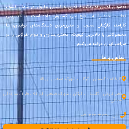
به‌عنوان اولین تولیدکنندهٔ توری و کشش مفتول در شمال کشور،
فعالیت خود را به سطح ملی گسترش داده است. با مدیریتی
کارآمد، کارکنان مجرب و مدرن‌ترین دستگاه‌های تولیدی، ما
محصولاتی با بالاترین کیفیت، مشتری‌مداری و دوام طولانی را در
سراسر ایران عرضه می‌کنیم.
تماس با ما
کارخانه : گلستان ، گرگان ، شهرک صنعتی آق قلا
دفتر فروش : گلستان ، گرگان ، شهرک صنعتی آق قلا ، فاز 1 ، سازندگی
شمالی
تلفن : 34533330–017