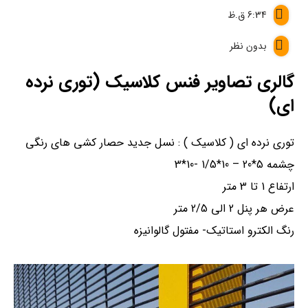
6:34 ق.ظ
بدون نظر
گالری تصاویر فنس کلاسیک (توری نرده
ای)
توری نرده ای ( کلاسیک ) : نسل جدید حصار کشی های رنگی
چشمه 5*20 – 10*1/5 -10*3
ارتفاع 1 تا 3 متر
عرض هر پنل 2 الی 2/5 متر
رنگ الکترو استاتیک- مفتول گالوانیزه