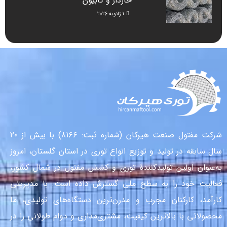
خاردار و گابیون
1 ژانویه 2026
شرکت مفتول صنعت هیرکان (شماره ثبت: ۸۱۶۶) با بیش از ۲۰
سال سابقه در تولید و توزیع انواع توری در استان گلستان، امروز
به‌عنوان اولین تولیدکنندهٔ توری و کشش مفتول در شمال کشور،
فعالیت خود را به سطح ملی گسترش داده است. با مدیریتی
کارآمد، کارکنان مجرب و مدرن‌ترین دستگاه‌های تولیدی، ما
محصولاتی با بالاترین کیفیت، مشتری‌مداری و دوام طولانی را در