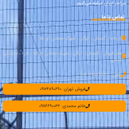
سراسر ایران عرضه می‌کنیم.
تماس با ما
کارخانه : گلستان ، گرگان ، شهرک صنعتی آق قلا
دفتر فروش : گلستان ، گرگان ، شهرک صنعتی آق قلا ، فاز 1 ، سازندگی
شمالی
تلفن : 34533330–017
فروش تهران: 09124890690
خانم محمدی: 09116690036