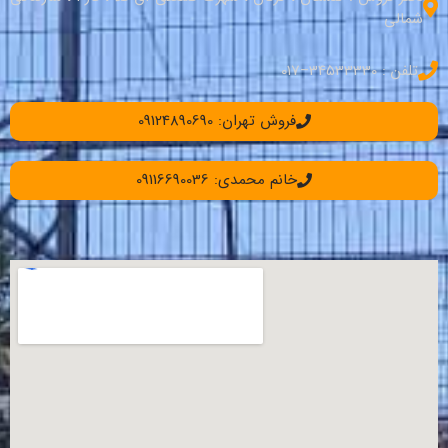
شمالی
تلفن : 34533330–017
فروش تهران: 09124890690
خانم محمدی: 09116690036