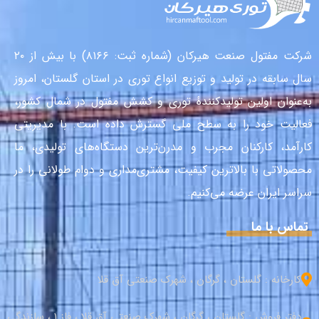
شرکت مفتول صنعت هیرکان (شماره ثبت: ۸۱۶۶) با بیش از ۲۰
سال سابقه در تولید و توزیع انواع توری در استان گلستان، امروز
به‌عنوان اولین تولیدکنندهٔ توری و کشش مفتول در شمال کشور،
فعالیت خود را به سطح ملی گسترش داده است. با مدیریتی
کارآمد، کارکنان مجرب و مدرن‌ترین دستگاه‌های تولیدی، ما
محصولاتی با بالاترین کیفیت، مشتری‌مداری و دوام طولانی را در
سراسر ایران عرضه می‌کنیم.
تماس با ما
کارخانه : گلستان ، گرگان ، شهرک صنعتی آق قلا
دفتر فروش : گلستان ، گرگان ، شهرک صنعتی آق قلا ، فاز 1 ، سازندگی