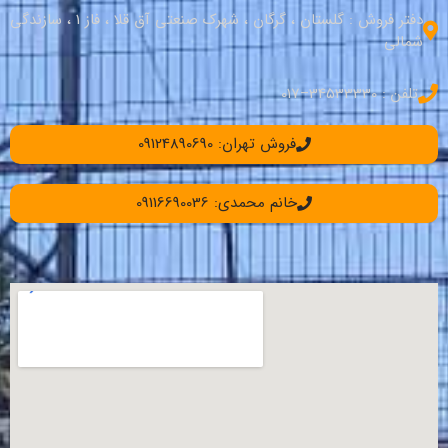
دفتر فروش : گلستان ، گرگان ، شهرک صنعتی آق قلا ، فاز 1 ، سازندگی
شمالی
تلفن : 34533330–017
فروش تهران: 09124890690
خانم محمدی: 09116690036