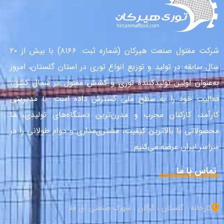
شرکت مفتول صنعت هیرکان (شماره ثبت: ۸۱۶۶) با بیش از ۲۰
سال سابقه در تولید و توزیع انواع توری در استان گلستان، امروز
به‌عنوان اولین تولیدکنندهٔ توری و کشش مفتول در شمال کشور،
فعالیت خود را به سطح ملی گسترش داده است. با مدیریتی
کارآمد، کارکنان مجرب و مدرن‌ترین دستگاه‌های تولیدی، ما
محصولاتی با بالاترین کیفیت، مشتری‌مداری و دوام طولانی را در
سراسر ایران عرضه می‌کنیم.
تماس با ما
کارخانه : گلستان ، گرگان ، شهرک صنعتی آق قلا