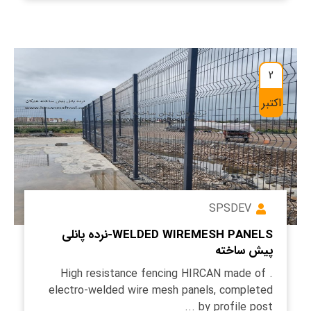
2
اکتبر
SPSDEV
WELDED WIREMESH PANELS-نرده پانلی
پیش ساخته
. High resistance fencing HIRCAN made of
electro-welded wire mesh panels, completed
by profile post ...