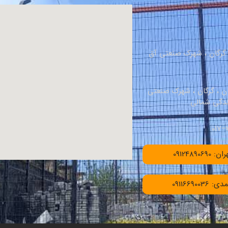
، گرگان ، شهرک صنعتی آق
ان ، گرگان ، شهرک صنعتی
091248906
091166900