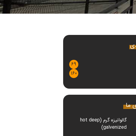
دی
69
160
ی ما
گالوانیزه گرم (hot deep
galvenized)