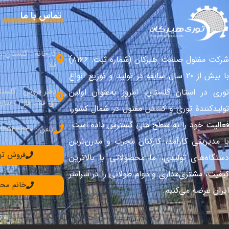
تماس با ما
کارخانه : گلستان 
شرکت مفتول صنعت هیرکان (شماره ثبت: ۸۱۶۶)
قلا
با بیش از ۲۰ سال سابقه در تولید و توزیع انواع
دفتر فروش : گلست
توری در استان گلستان، امروز به‌عنوان اولین
آق قلا ، فاز 1 ، سازندگی شمالی
تولیدکنندهٔ توری و کشش مفتول در شمال کشور،
فعالیت خود را به سطح ملی گسترش داده است.
تلفن : 34533330–017
با مدیریتی کارآمد، کارکنان مجرب و مدرن‌ترین
فروش تهران: 90
دستگاه‌های تولیدی، ما محصولاتی با بالاترین
کیفیت، مشتری‌مداری و دوام طولانی را در سراسر
خانم محمدی: 36
ایران عرضه می‌کنیم.