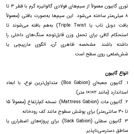
توری گابیون معمولاً از سیم‌های فولادی گالوانیزه گرم با قطر ۳ تا
۸ میلی‌متر ساخته می‌شود. این سیم‌ها به‌صورت بافتی (معمولاً
بافت دوبل تاب یا Triple Twist) به‌هم بافته می‌شوند تا
استحکام کافی برای تحمل وزن قابل‌توجه سنگ‌های داخلی را
داشته باشند. مشخصه ظاهری آن، الگوی مارپیچی یا
شش‌ضلعی روی سطح است.
انواع گابیون
۱. گابیون جعبه‌ای (Box Gabion): متداول‌ترین نوع، با ابعاد
استاندارد (مانند ۲×۱×۱ متر).
۲. گابیون مات (Mattress Gabion): نسخه کم‌ارتفاع (معمولاً ۱۵
تا ۳۰ سانتی‌متر) برای پوشش سطوح مانند کف رودخانه.
۳. گابیون سطلی (Sack Gabion): برای پروژه‌های اضطراری یا
مناطق دسترسی‌ناپذیر.