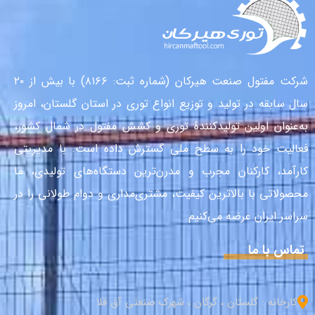
شرکت مفتول صنعت هیرکان (شماره ثبت: ۸۱۶۶) با بیش از ۲۰
سال سابقه در تولید و توزیع انواع توری در استان گلستان، امروز
به‌عنوان اولین تولیدکنندهٔ توری و کشش مفتول در شمال کشور،
فعالیت خود را به سطح ملی گسترش داده است. با مدیریتی
کارآمد، کارکنان مجرب و مدرن‌ترین دستگاه‌های تولیدی، ما
محصولاتی با بالاترین کیفیت، مشتری‌مداری و دوام طولانی را در
سراسر ایران عرضه می‌کنیم.
تماس با ما
کارخانه : گلستان ، گرگان ، شهرک صنعتی آق قلا