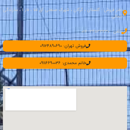
دفتر فروش : گلستان ، گرگان ، شهرک صنعتی آق قلا ، فاز 1 ، سازندگی
شمالی
تلفن : 34533330–017
فروش تهران: 09124890690
خانم محمدی: 09116690036