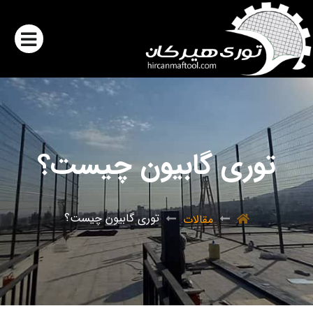
توری گابیون چیست؟
توری گابیون چیست؟
مقالات