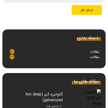
دسته بندی
مقالات
160
مقالات
69
مقاله های ما
گالوانیزه گرم (hot deep
galvenized)
26 اکتبر 2017