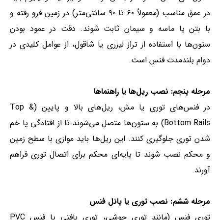
در عمق مناسب (معمولاً ۶۰ تا ۹۰ سانتی‌متر) در زمین فرو رفته و
با بتن یا ماسه و سیمان ثابت شوند. دقت در عمود بودن
ستون‌ها با استفاده از تراز لیزری یا شاقول، از عوامل کلیدی در
دوام بلندمدت فنس است.
مرحله پنجم: نصب ریل‌ها یا راهنماها
در فنس‌های توری یا مش، ریل‌های بالا و پایین (Top &
Bottom Rails) به ستون‌ها متصل می‌شوند تا از افتادگی یا خم
شدن توری جلوگیری کنند. این ریل‌ها باید موازی با سطح زمین
و محکم نصب شوند تا پایه‌ای محکم برای اتصال توری فراهم
آورند.
مرحله ششم: نصب توری یا پانل فنس
توری فنس (مانند توری جوشی، توری بافتی یا فنس PVC