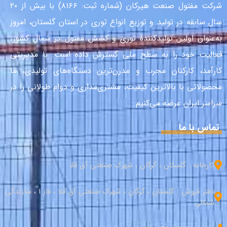
شرکت مفتول صنعت هیرکان (شماره ثبت: ۸۱۶۶) با بیش از ۲۰
سال سابقه در تولید و توزیع انواع توری در استان گلستان، امروز
به‌عنوان اولین تولیدکنندهٔ توری و کشش مفتول در شمال کشور،
فعالیت خود را به سطح ملی گسترش داده است. با مدیریتی
کارآمد، کارکنان مجرب و مدرن‌ترین دستگاه‌های تولیدی، ما
محصولاتی با بالاترین کیفیت، مشتری‌مداری و دوام طولانی را در
سراسر ایران عرضه می‌کنیم.
تماس با ما
کارخانه : گلستان ، گرگان ، شهرک صنعتی آق قلا
دفتر فروش : گلستان ، گرگان ، شهرک صنعتی آق قلا ، فاز 1 ، سازندگی
شمالی