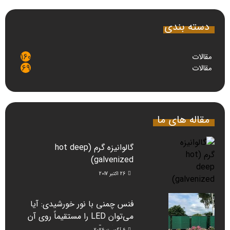
دسته بندی
مقالات
160
مقالات
69
مقاله های ما
گالوانیزه گرم (hot deep
galvenized)
26 اکتبر 2017
فنس چمنی با نور خورشیدی: آیا
می‌توان LED را مستقیماً روی آن
نصب کرد؟