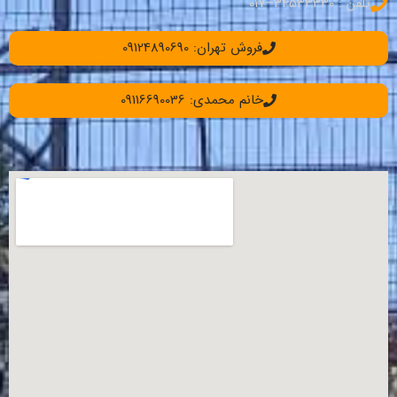
تلفن : 34533330–017
فروش تهران: 09124890690
خانم محمدی: 09116690036