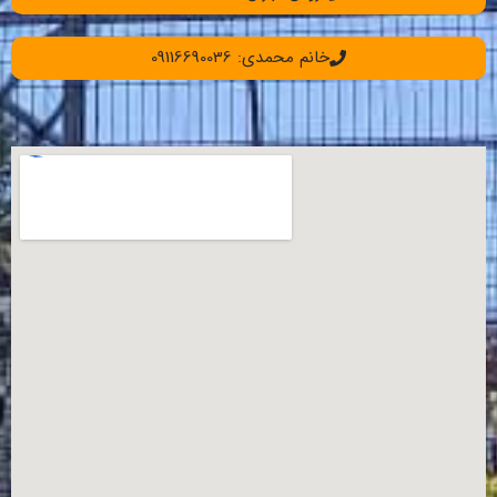
خانم محمدی: 09116690036