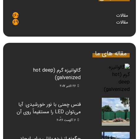
مقالات
160
مقالات
69
مقاله های ما
گالوانیزه گرم (hot deep
galvenized)
26 اکتبر 2017
فنس چمنی با نور خورشیدی: آیا
می‌توان LED را مستقیماً روی آن
نصب کرد؟
6 آگوست 2026
چگونه از نرده پانلی برای ایجاد