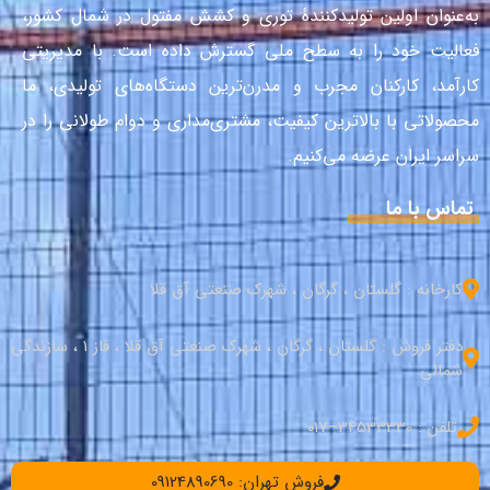
به‌عنوان اولین تولیدکنندهٔ توری و کشش مفتول در شمال کشور،
فعالیت خود را به سطح ملی گسترش داده است. با مدیریتی
کارآمد، کارکنان مجرب و مدرن‌ترین دستگاه‌های تولیدی، ما
محصولاتی با بالاترین کیفیت، مشتری‌مداری و دوام طولانی را در
سراسر ایران عرضه می‌کنیم.
تماس با ما
کارخانه : گلستان ، گرگان ، شهرک صنعتی آق قلا
دفتر فروش : گلستان ، گرگان ، شهرک صنعتی آق قلا ، فاز 1 ، سازندگی
شمالی
تلفن : 34533330–017
فروش تهران: 09124890690