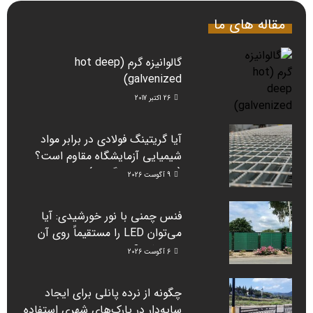
مقاله های ما
گالوانیزه گرم (hot deep
galvenized)
26 اکتبر 2017
آیا گریتینگ فولادی در برابر مواد
شیمیایی آزمایشگاه مقاوم است؟
(راهنمای دانشگاه‌ها)
9 آگوست 2026
فنس چمنی با نور خورشیدی: آیا
می‌توان LED را مستقیماً روی آن
نصب کرد؟
6 آگوست 2026
چگونه از نرده پانلی برای ایجاد
سایه‌دار در پارک‌های شهری استفاده