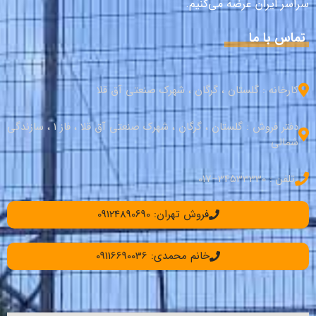
سراسر ایران عرضه می‌کنیم.
تماس با ما
کارخانه : گلستان ، گرگان ، شهرک صنعتی آق قلا
دفتر فروش : گلستان ، گرگان ، شهرک صنعتی آق قلا ، فاز 1 ، سازندگی
شمالی
تلفن : 34533330–017
فروش تهران: 09124890690
خانم محمدی: 09116690036