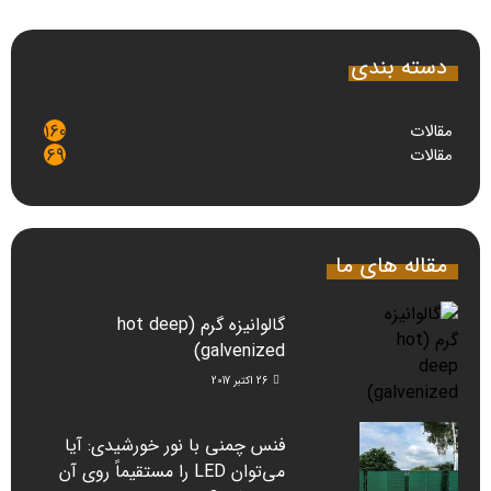
دسته بندی
مقالات
160
مقالات
69
مقاله های ما
گالوانیزه گرم (hot deep
galvenized)
26 اکتبر 2017
فنس چمنی با نور خورشیدی: آیا
می‌توان LED را مستقیماً روی آن