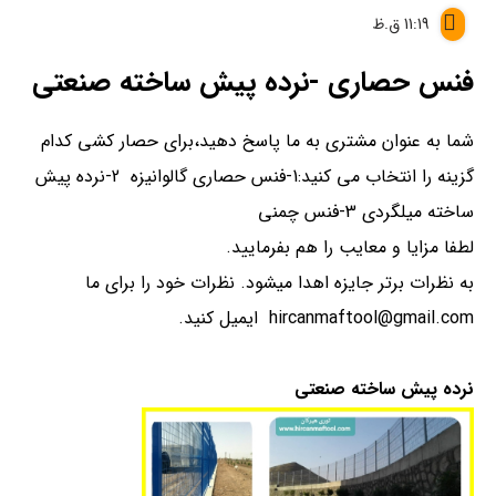
11:19 ق.ظ
فنس حصاری -نرده پیش ساخته صنعتی
شما به عنوان مشتری به ما پاسخ دهید،برای حصار کشی کدام
گزینه را انتخاب می کنید:1-فنس حصاری گالوانیزه 2-نرده پیش
ساخته میلگردی 3-فنس چمنی
لطفا مزایا و معایب را هم بفرمایید.
به نظرات برتر جایزه اهدا میشود. نظرات خود را برای ما
hircanmaftool@gmail.com ایمیل کنید.
نرده پیش ساخته صنعتی