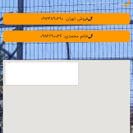
تلفن : 34533330–017
فروش تهران: 09124890690
خانم محمدی: 09116690036