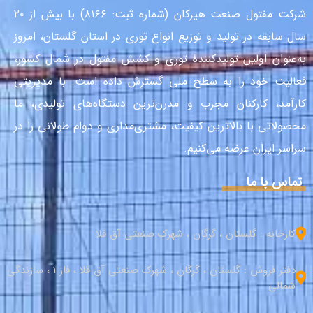
شرکت مفتول صنعت هیرکان (شماره ثبت: ۸۱۶۶) با بیش از ۲۰
سال سابقه در تولید و توزیع انواع توری در استان گلستان، امروز
به‌عنوان اولین تولیدکنندهٔ توری و کشش مفتول در شمال کشور،
فعالیت خود را به سطح ملی گسترش داده است. با مدیریتی
کارآمد، کارکنان مجرب و مدرن‌ترین دستگاه‌های تولیدی، ما
محصولاتی با بالاترین کیفیت، مشتری‌مداری و دوام طولانی را در
سراسر ایران عرضه می‌کنیم.
تماس با ما
کارخانه : گلستان ، گرگان ، شهرک صنعتی آق قلا
دفتر فروش : گلستان ، گرگان ، شهرک صنعتی آق قلا ، فاز 1 ، سازندگی
شمالی