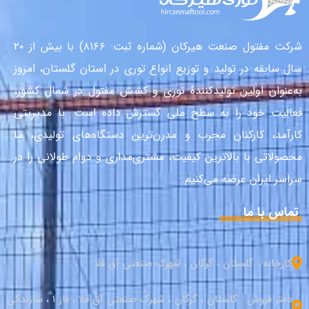
شرکت مفتول صنعت هیرکان (شماره ثبت: ۸۱۶۶) با بیش از ۲۰
سال سابقه در تولید و توزیع انواع توری در استان گلستان، امروز
به‌عنوان اولین تولیدکنندهٔ توری و کشش مفتول در شمال کشور،
فعالیت خود را به سطح ملی گسترش داده است. با مدیریتی
کارآمد، کارکنان مجرب و مدرن‌ترین دستگاه‌های تولیدی، ما
محصولاتی با بالاترین کیفیت، مشتری‌مداری و دوام طولانی را در
سراسر ایران عرضه می‌کنیم.
تماس با ما
کارخانه : گلستان ، گرگان ، شهرک صنعتی آق قلا
دفتر فروش : گلستان ، گرگان ، شهرک صنعتی آق قلا ، فاز 1 ، سازندگی