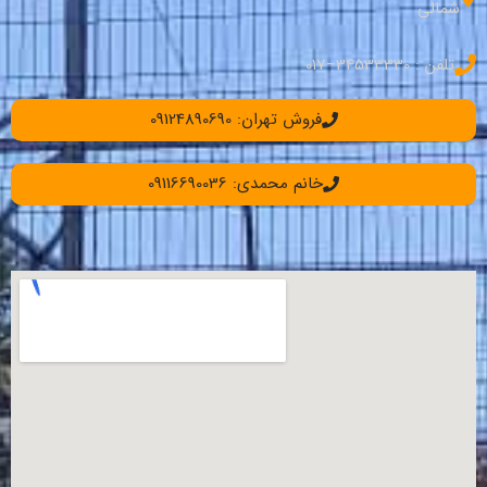
شمالی
تلفن : 34533330–017
فروش تهران: 09124890690
خانم محمدی: 09116690036