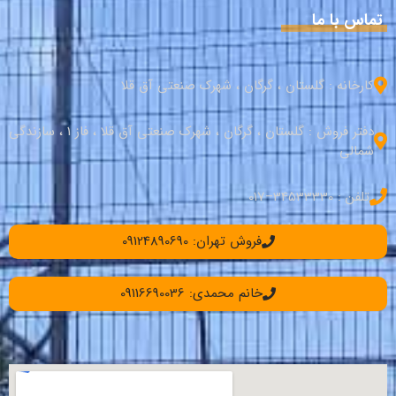
تماس با ما
کارخانه : گلستان ، گرگان ، شهرک صنعتی آق قلا
دفتر فروش : گلستان ، گرگان ، شهرک صنعتی آق قلا ، فاز 1 ، سازندگی
شمالی
تلفن : 34533330–017
فروش تهران: 09124890690
خانم محمدی: 09116690036