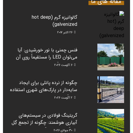
مقاله های ما
گالوانیزه گرم (hot deep
galvenized)
26 اکتبر 2017
فنس چمنی با نور خورشیدی: آیا
می‌توان LED را مستقیماً روی آن
نصب کرد؟
6 آگوست 2026
چگونه از نرده پانلی برای ایجاد
سایه‌دار در پارک‌های شهری استفاده
کنیم؟
2 آگوست 2026
گریتینگ فولادی در سیستم‌های
آبیاری هوشمند: چگونه از تجمع گِل
جلوگیری می‌کند؟
30 جولای 2026