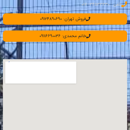
تلفن : 34533330–017
فروش تهران: 09124890690
خانم محمدی: 09116690036