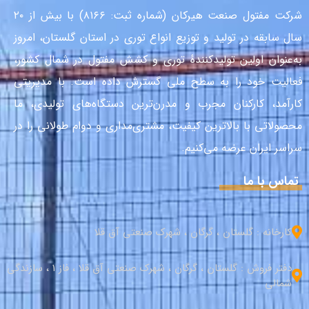
شرکت مفتول صنعت هیرکان (شماره ثبت: ۸۱۶۶) با بیش از ۲۰
سال سابقه در تولید و توزیع انواع توری در استان گلستان، امروز
به‌عنوان اولین تولیدکنندهٔ توری و کشش مفتول در شمال کشور،
فعالیت خود را به سطح ملی گسترش داده است. با مدیریتی
کارآمد، کارکنان مجرب و مدرن‌ترین دستگاه‌های تولیدی، ما
محصولاتی با بالاترین کیفیت، مشتری‌مداری و دوام طولانی را در
سراسر ایران عرضه می‌کنیم.
تماس با ما
کارخانه : گلستان ، گرگان ، شهرک صنعتی آق قلا
دفتر فروش : گلستان ، گرگان ، شهرک صنعتی آق قلا ، فاز 1 ، سازندگی
شمالی