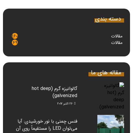
دسته بندی
مقالات
160
مقالات
69
مقاله های ما
گالوانیزه گرم (hot deep
galvenized)
26 اکتبر 2017
فنس چمنی با نور خورشیدی: آیا
می‌توان LED را مستقیماً روی آن