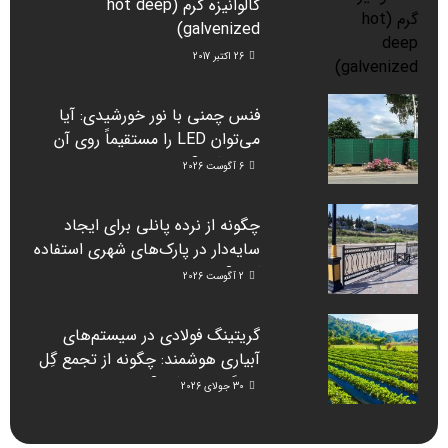
گالوانیزه گرم (hot deep
galvenized)
26 اکتبر 2017
فنس چمنی با نور خورشیدی: آیا
می‌توان LED را مستقیماً روی آن
نصب کرد؟
6 آگوست 2026
چگونه از نرده پانلی برای ایجاد
سایه‌دار در پارک‌های شهری استفاده
کنیم؟
2 آگوست 2026
گریتینگ فولادی در سیستم‌های
آبیاری هوشمند: چگونه از تجمع گِل
جلوگیری می‌کند؟
30 جولای 2026