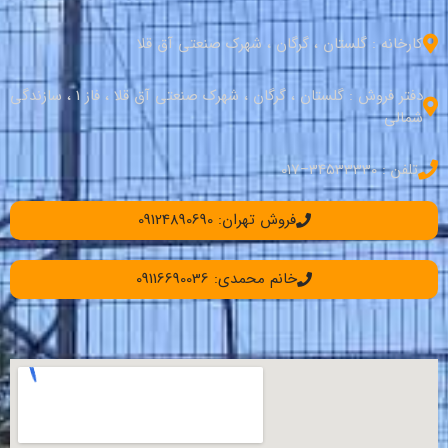
کارخانه : گلستان ، گرگان ، شهرک صنعتی آق قلا
دفتر فروش : گلستان ، گرگان ، شهرک صنعتی آق قلا ، فاز 1 ، سازندگی
شمالی
تلفن : 34533330–017
فروش تهران: 09124890690
خانم محمدی: 09116690036