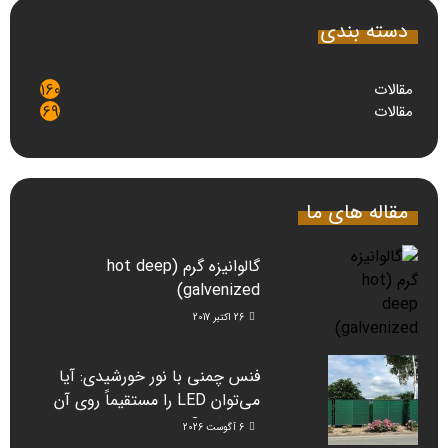
دسته بندی
مقالات
160
مقالات
69
مقاله های ما
گالوانیزه گرم (hot deep
galvenized)
26 اکتبر 2017
فنس چمنی با نور خورشیدی: آیا
می‌توان LED را مستقیماً روی آن
نصب کرد؟
6 آگوست 2026