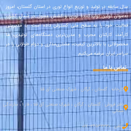
سال سابقه در تولید و توزیع انواع توری در استان گلستان، امروز
به‌عنوان اولین تولیدکنندهٔ توری و کشش مفتول در شمال کشور،
فعالیت خود را به سطح ملی گسترش داده است. با مدیریتی
کارآمد، کارکنان مجرب و مدرن‌ترین دستگاه‌های تولیدی، ما
محصولاتی با بالاترین کیفیت، مشتری‌مداری و دوام طولانی را در
سراسر ایران عرضه می‌کنیم.
تماس با ما
کارخانه : گلستان ، گرگان ، شهرک صنعتی آق قلا
دفتر فروش : گلستان ، گرگان ، شهرک صنعتی آق قلا ، فاز 1 ، سازندگی
شمالی
تلفن : 34533330–017