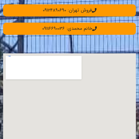
فروش تهران: 09124890690
خانم محمدی: 09116690036