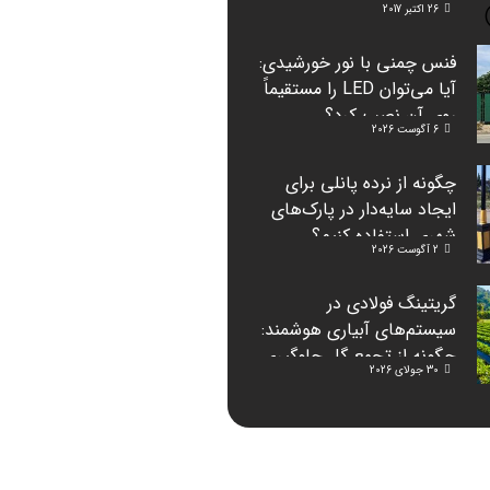
26 اکتبر 2017
فنس چمنی با نور خورشیدی:
آیا می‌توان LED را مستقیماً
روی آن نصب کرد؟
6 آگوست 2026
چگونه از نرده پانلی برای
ایجاد سایه‌دار در پارک‌های
شهری استفاده کنیم؟
2 آگوست 2026
گریتینگ فولادی در
سیستم‌های آبیاری هوشمند:
چگونه از تجمع گِل جلوگیری
30 جولای 2026
می‌کند؟