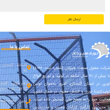
تماس با ما
کارخانه : گلستان 
شرکت مفتول صنعت هیرکان (شماره ثبت: ۸۱۶۶)
قلا
با بیش از ۲۰ سال سابقه در تولید و توزیع انواع
دفتر فروش : گلست
توری در استان گلستان، امروز به‌عنوان اولین
آق قلا ، فاز 1 ، سازندگی شمالی
تولیدکنندهٔ توری و کشش مفتول در شمال کشور،
فعالیت خود را به سطح ملی گسترش داده است.
تلفن : 34533330–017
با مدیریتی کارآمد، کارکنان مجرب و مدرن‌ترین