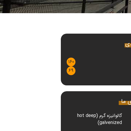
دی
160
69
ی ما
گالوانیزه گرم (hot deep
galvenized)