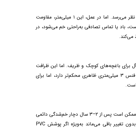
در نگاه اول، تفاوت ۱ میلی‌متری بین این دو نوع فنس، ناچیز به نظر می‌رسد. اما در عمل، این ۱ میلی‌متر، مقاومت
۲ میلی‌متری تحت فشار دست، باد یا تماس تصادفی به‌راحتی خم می‌شود، در
یده‌آل برای باغچه‌های کوچک و ظریف. اما این ظرافت
قیمتی دارد: عمر کوتاه‌تر و حساسیت بیشتر به آسیب. در مقابل، فنس ۳ میلی‌متری ظاهری محکم‌تر دارد، اما برای
است.
در مناطقی با بادهای مکرر یا بارش‌های سنگین، فنس ۲ میلی‌متری ممکن است پس از ۲–۳ سال دچار خم‌شدگی دائمی
شود. فنس ۳ میلی‌متری، حتی در شرایط سخت، تا ۱۰–۱۲ سال بدون تغییر باقی می‌ماند به‌ویژه اگر پوشش PVC